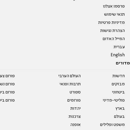
פרסמו אצלנו
תנאי שימוש
מדיניות פרטיות
הצהרת נגישות
המייל האדום
עברית
English
מדורים
חדשות
העולם הערבי
פורום צע
מבזקים
תרבות ופנאי
פורום נשו
ביטחוני
ספורט
פורום בי
פוליטי-מדיני
פורומים
פורום בי
בארץ
יהדות
בעולם
צרכנות
משפט ופלילים
אופנה