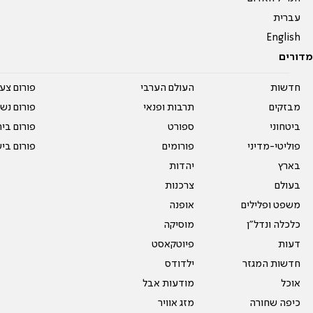
עברית
English
מדורים
חדשות
העולם הערבי
פורום צע
מבזקים
תרבות ופנאי
פורום נשו
ביטחוני
ספורט
פורום בי
פוליטי-מדיני
פורומים
פורום בי
בארץ
יהדות
בעולם
צרכנות
משפט ופלילים
אופנה
כלכלה ונדל"ן
מוסיקה
דעות
פיוטקאסט
חדשות המגזר
ילדודס
אוכל
מודעות אבל
כיפה שחורה
מזג אוויר