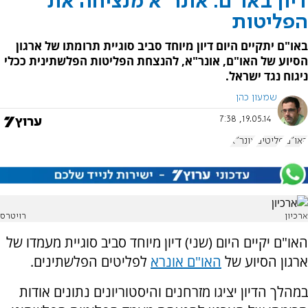
דיון באו"ם: אונר"א מנציחה את
הפליטות
באו"ם יתקיים היום דיון מיוחד סביב סוגיית תרומתו של ארגון
הסיוע של האו"ם, אונר"א, להנצחת הפליטות הפלשתינית ככלי
ניגוח נגד ישראל.
שמעון כהן
19.05.14, 7:38
האו"ם
פליטים
אונר"א
ארכיון
רויטרס
האו"ם יקיים היום (שני) דיון מיוחד סביב סוגיית מעמדו של
ארגון הסיוע של
האו"ם אונרא
לפליטים הפלשתינים.
במהלך הדיון יציגו מזרחנים והיסטוריונים נתונים אודות