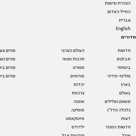
הצהרת נגישות
המייל האדום
עברית
English
מדורים
חדשות
העולם הערבי
פורום צע
מבזקים
תרבות ופנאי
פורום נשו
ביטחוני
ספורט
פורום בי
פוליטי-מדיני
פורומים
פורום בי
בארץ
יהדות
בעולם
צרכנות
משפט ופלילים
אופנה
כלכלה ונדל"ן
מוסיקה
דעות
פיוטקאסט
חדשות המגזר
ילדודס
אוכל
מודעות אבל