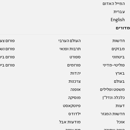
המייל האדום
עברית
English
מדורים
חדשות
העולם הערבי
פורום צע
מבזקים
תרבות ופנאי
פורום נשו
ביטחוני
ספורט
פורום בי
פוליטי-מדיני
פורומים
פורום בי
בארץ
יהדות
בעולם
צרכנות
משפט ופלילים
אופנה
כלכלה ונדל"ן
מוסיקה
דעות
פיוטקאסט
חדשות המגזר
ילדודס
אוכל
מודעות אבל