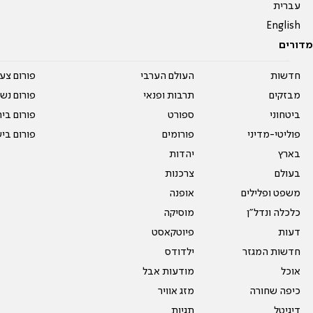
עברית
English
מדורים
חדשות
העולם הערבי
פורום צע
מבזקים
תרבות ופנאי
פורום נשו
ביטחוני
ספורט
פורום בי
פוליטי-מדיני
פורומים
פורום בי
בארץ
יהדות
בעולם
צרכנות
משפט ופלילים
אופנה
כלכלה ונדל"ן
מוסיקה
דעות
פיוטקאסט
חדשות המגזר
ילדודס
אוכל
מודעות אבל
כיפה שחורה
מזג אוויר
דיגיטל
תגיות