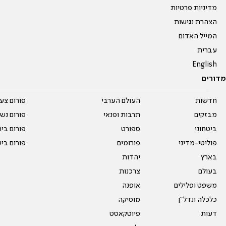
מדיניות פרטיות
הצהרת נגישות
המייל האדום
עברית
English
מדורים
חדשות
העולם הערבי
פורום צע
מבזקים
תרבות ופנאי
פורום נשו
ביטחוני
ספורט
פורום בי
פוליטי-מדיני
פורומים
פורום בי
בארץ
יהדות
בעולם
צרכנות
משפט ופלילים
אופנה
כלכלה ונדל"ן
מוסיקה
דעות
פיוטקאסט