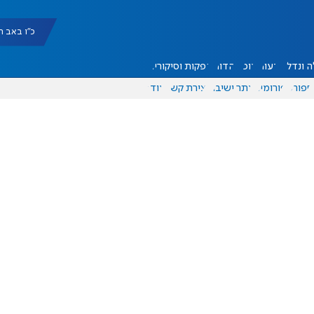
כ"ו באב תשפ"ו |
 ונדל"ן
דעות
אוכל
יהדות
הפקות וסיקורים
ספורט
פורומים
אתר ישיבה
יצירת קשר
עוד