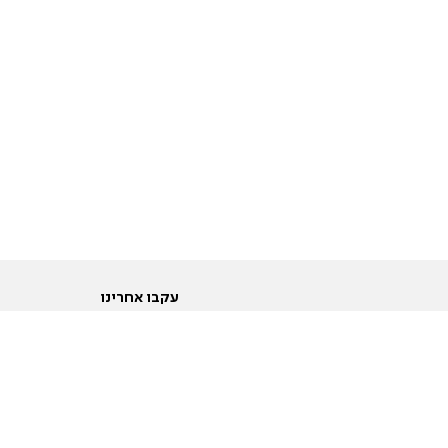
עקבו אחרינו
ות
טוויטר
ם הריון ולידה
פייסבוק
ום לקראת נישואין וזוגיות
אינסטגרם
ום צעירים מעל עשרים
יוטיוב