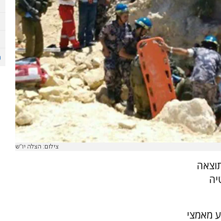
צילום: הצלה יו"ש
כתוצאה
יה
ע מאמצי