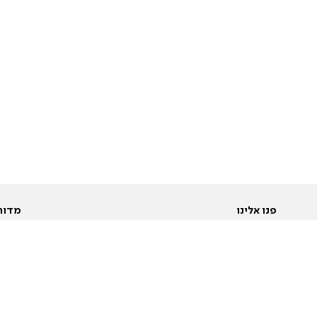
פנו אלינו
מדור
אודות
Pусский
חד
יצירת קשר
عربية
מב
פרסמו אצלנו
בי
תנאי שימוש
פו