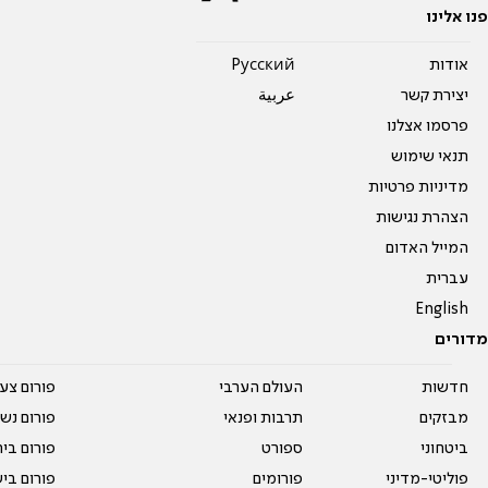
פנו אלינו
אודות
Pусский
יצירת קשר
عربية
פרסמו אצלנו
תנאי שימוש
מדיניות פרטיות
הצהרת נגישות
המייל האדום
עברית
English
מדורים
חדשות
העולם הערבי
פורום צע
מבזקים
תרבות ופנאי
פורום נשו
ביטחוני
ספורט
פורום בי
פוליטי-מדיני
פורומים
פורום בי