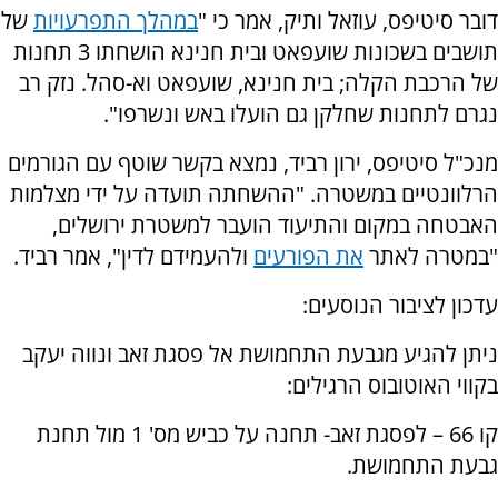
דובר סיטיפס,
עוזאל ותיק, אמר כי
"
במהלך התפרעויות
של
תושבים בשכונות שועפאט ובית חנינא הושחתו 3 תחנות
של הרכבת הקלה; בית חנינא, שועפאט וא-סהל. נזק רב
נגרם לתחנות שחלקן גם הועלו באש ונשרפו".
מנכ"ל סיטיפס, ירון רביד, נמצא בקשר שוטף עם הגורמים
הרלוונטיים במשטרה. "
ההשחתה תועדה על ידי מצלמות
האבטחה במקום והתיעוד הועבר למשטרת ירושלים,
"במטרה לאתר
את הפורעים
ולהעמידם לדין", אמר רביד.
עדכון לציבור הנוסעים:
ניתן להגיע מגבעת התחמושת אל פסגת זאב ונווה יעקב
בקווי האוטובוס הרגילים:
קו 66 – לפסגת זאב- תחנה על כביש מס' 1 מול תחנת
גבעת התחמושת.