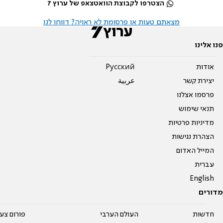
הצטרפו לקבוצת הוואטצאפ של ערוץ 7
מצאתם טעות או פרסומת לא ראויה? דווחו לנו
פנו אלינו
אודות
Pусский
יצירת קשר
عربية
פרסמו אצלנו
תנאי שימוש
מדיניות פרטיות
הצהרת נגישות
המייל האדום
עברית
English
מדורים
חדשות
העולם הערבי
פורום צע