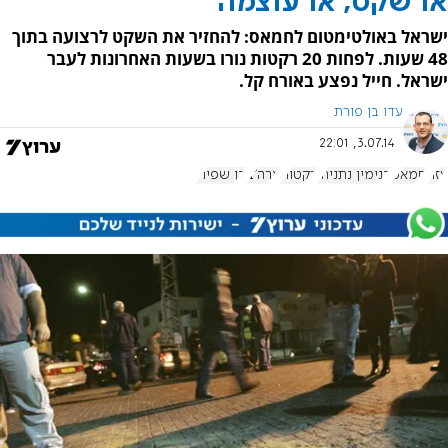
או שקט, או עוצמה
ישראל באולטימטום לחמאס: להחזיר את השקט לרצועה בתוך
48 שעות. לפחות 20 רקטות נורו בשעות האחרונות לעבר
ישראל. חייל נפצע באורח קל.
עדו בן פורת
3.07.14, 22:01
עזה
חמאס
בנימין נתניהו
רקטות
ארה"ב
דן שפירו