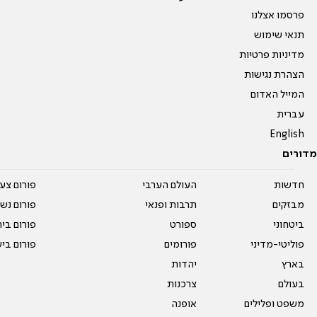
פרסמו אצלנו
תנאי שימוש
מדיניות פרטיות
הצהרת נגישות
המייל האדום
עברית
English
מדורים
חדשות
העולם הערבי
פורום צע
מבזקים
תרבות ופנאי
פורום נשו
ביטחוני
ספורט
פורום בי
פוליטי-מדיני
פורומים
פורום בי
בארץ
יהדות
בעולם
צרכנות
משפט ופלילים
אופנה