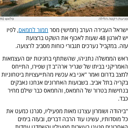
פגיעת רקטה הלילה
פלאש 90
ישראל העבירה הערב (חמישי) מסר
חמור לחמאס
, לפיו
יש לארגון 48 שעות לאכוף את השקט ברצועת
עזה.
במקביל נערכים תגבורי כוחות מסביב לרצועה.
ראש הממשלה נתניהו, שהשתתף בחגיגות יום העצמאות
האמריקני בביתו של שגריר ארה"ב דן שפירו, התייחס
למצב בדרום ואמר "
אני בא עכשיו מהתייעצויות ביטחוניות
בקריה בתל אביב. בשבועות האחרונים אנחנו נאבקים
בנחישות בטרור של החמאס, והחמאס כבר שילם מחיר
כבד.
"ביהודה ושומרון עצרנו מאות מפעיליו, סגרנו כמעט את
כל מוסדותיו, עשינו עוד הרבה דברים, ובעזה בימים
האחרונים פגענו בעשרות מפעיליו והשמדנו עמדות