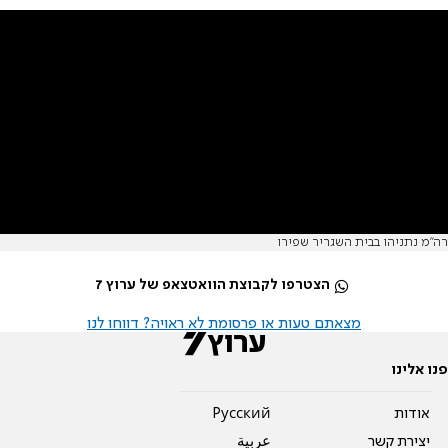
רה''מ נתניהו בבית השגריר שפירו
הצטרפו לקבוצת הוואטצאפ של ערוץ 7
מצאתם טעות או פרסומת לא ראויה? דווחו לנו
פנו אלינו
אודות
Pусский
יצירת קשר
عربية