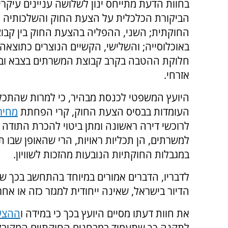
בחוות הדעת מתייחס ינון לשלושה עניינים עיקרי
הביקורת הכלכלית על הצעת החוק והשלכותיה 
החוקתית; השני, ההפליה בהצעת החוק בין קבוצ
באוכלוסייה; והשלישי, הקשיים הנוצרים כתוצאה 
חלוקת ההטבה בקרב קבוצת המשרתים בצבא וב
אזרחי.
היועץ המשפטי לכנסת מבהיר, כי למרות שהתכל
העומדות בבסיס הצעת החוק, קרי הפחתת
מחירי
לרוכשי דירה ראשונה ומתן ביטוי להכרת התודה
למשרתים, הן תכליות ראויות, הרי שהאופן שבו 
במגבלות החוקתיות הנובעות מהזכות לשוויון.
לדבריו, הדברים אמורים במיוחד בהתחשב בכך 
הדיור בישראל, שאינה ייחודית למגזר כזה או אח
את חוות דעתו מסיים היועץ בכך כי במידה ו
ההצע
לתקנה כך שתעמוד במבחנים החוקתיים המקובל