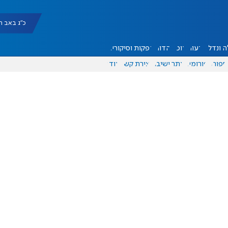
כ"ג באב תשפ"ו |
 ונדל"ן
דעות
אוכל
יהדות
הפקות וסיקורים
ספורט
פורומים
אתר ישיבה
יצירת קשר
עוד