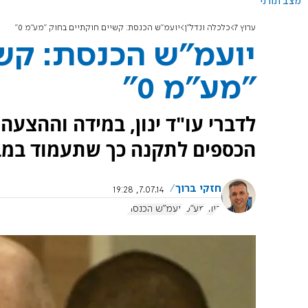
מצב תורני
ערוץ 7
כלכלה ונדל"ן
יועמ"ש הכנסת: קשיים חוקתיים בחוק "מע"מ 0"
יועמ"ש הכנסת: קש
"מע"מ 0"
לדברי עו"ד ינון, במידה וההצע
הכספים לתקנה כך שתעמוד במב
חזקי ברוך
7.07.14, 19:28
דיור
מע"מ
יועמ"ש הכנסת