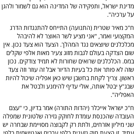
מדינת ישראל, ותפקידה של המדינה הוא גם לשמור ולהגן
על ערכיה".
ח"כ מאיר שטרית (התנועה) התייחס להתנגדות הדרג
המקצועי ואמר, "אני מציע לשר האוצר לא להיבהל
מכלכלנים שיוצאים נגד המהלך. הצעד הוא צעד נכון. אין
שום הצדקה בעולם לגבות מזוג צעיר מאות אלפי שקלים
במס. הכלכלנים שרואים שחורות לא תמיד צודקים. נכון
שזה לא פותר את כל בעיות הדיור אבל זה עוזר וזה צעד
ראשון. צריך לקחת בחשבן שיש כאן אפליה שיכול להיות
שבג"ץ יבטל אותה, אולי עדיף להימנע ולבטל את
האפליה".
ח"כ ישראל אייכלר (יהדות התורה) אמר בדיון, כי "עצם
העובדה שהכנסת עומדת לחוקק גזירה שלטונית שמפלה
שני מיליון אזרחים, ולתת רק לקבוצה מסויימת שבחרה יש
עתיד, זו הצעת חוק גזענית כלפי ערבים ואנטישמית כלפי