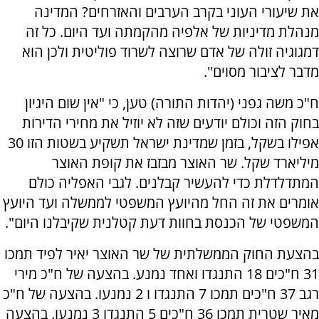
את שיעורי העוני בקרב הערבים והאזרחים? המדינה
מנהלת מדיניות של אלפיה מהקמתה ועד היום. כל זה
דמגוגיה זולה של אדם שרוצה לשרוד פוליטית ולכן הוא
מדבר לציבור מסוים".
ח"כ משה גפני (יהדות התורה) טען, כי "אין שום היגיון
בחוק הזה וכולם יודעים שזה לא יוזיל את מחירי הדירות
אפילו בשקל, בזמן שמדינת ישראל תשקיע בשטות הזו 30
מיליארד שקל. שר האוצר מבזבז את קופת האוצר
המתדלדלת כדי להעשיר קבלנים. לגבי האפליה כולם
אומרים את זה החל מהיועץ המשפטי לממשלה ועד היועץ
המשפטי של הכנסת בחוות דעת קטלנית שקיבלנו היום".
בהצעת החוק הממשלתית של שר האוצר יאיר לפיד תמכו
31 ח"כים 18 התנגדו ואחד נמנע.
בהצעה של ח"כ מירי
רגב 37 ח"כים תמכו 7 התנגדו ו 2 נמנעו.
בהצעה של ח"כ
מאיר שטרית תמכו 36 ח"כים 5 התנגדו 3 נמנעו.
בהצעה