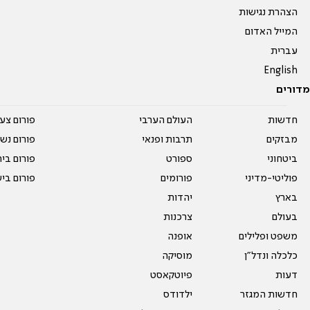
הצהרת נגישות
המייל האדום
עברית
English
מדורים
חדשות
העולם הערבי
פורום צע
מבזקים
תרבות ופנאי
פורום נשו
ביטחוני
ספורט
פורום בי
פוליטי-מדיני
פורומים
פורום בי
בארץ
יהדות
בעולם
צרכנות
משפט ופלילים
אופנה
כלכלה ונדל"ן
מוסיקה
דעות
פיוטקאסט
חדשות המגזר
ילדודס