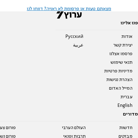
מצאתם טעות או פרסומת לא ראויה? דווחו לנו
פנו אלינו
אודות
Pусский
יצירת קשר
عربية
פרסמו אצלנו
תנאי שימוש
מדיניות פרטיות
הצהרת נגישות
המייל האדום
עברית
English
מדורים
חדשות
העולם הערבי
פורום צע
מבזקים
תרבות ופנאי
פורום נשו