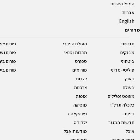
המייל האדום
עברית
English
מדורים
חדשות
העולם הערבי
פורום צע
מבזקים
תרבות ופנאי
פורום נשו
ביטחוני
ספורט
פורום בי
פוליטי-מדיני
פורומים
פורום בי
בארץ
יהדות
בעולם
צרכנות
משפט ופלילים
אופנה
כלכלה ונדל"ן
מוסיקה
דעות
פיוטקאסט
חדשות המגזר
ילדודס
אוכל
מודעות אבל