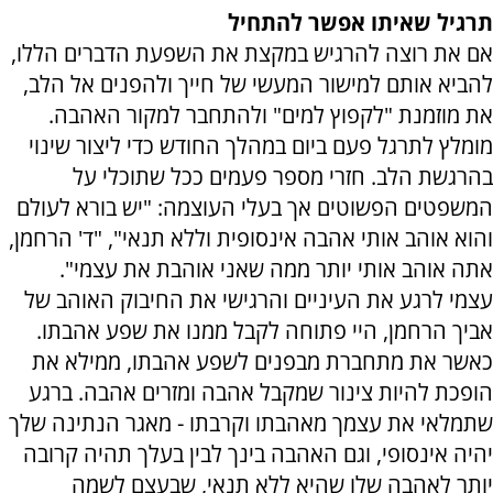
תרגיל שאיתו
אפשר להתחיל
אם את רוצה להרגיש במקצת את השפעת הדברים הללו,
להביא אותם למישור המעשי של חייך ולהפנים אל הלב,
את מוזמנת "לקפוץ למים" ולהתחבר למקור האהבה.
מומלץ לתרגל פעם ביום במהלך החודש כדי ליצור שינוי
בהרגשת הלב. חזרי מספר פעמים ככל שתוכלי על
המשפטים הפשוטים אך בעלי העוצמה: "יש בורא לעולם
והוא אוהב אותי אהבה אינסופית וללא תנאי", "ד' הרחמן,
אתה אוהב אותי יותר ממה שאני אוהבת את עצמי".
עצמי לרגע את העיניים והרגישי את החיבוק האוהב של
אביך הרחמן, היי פתוחה לקבל ממנו את שפע אהבתו.
כאשר את מתחברת מבפנים לשפע אהבתו, ממילא את
הופכת להיות צינור שמקבל אהבה ומזרים אהבה. ברגע
שתמלאי את עצמך מאהבתו וקרבתו - מאגר הנתינה שלך
יהיה אינסופי, וגם האהבה בינך לבין בעלך תהיה קרובה
יותר לאהבה שלו שהיא ללא תנאי, שבעצם לשמה