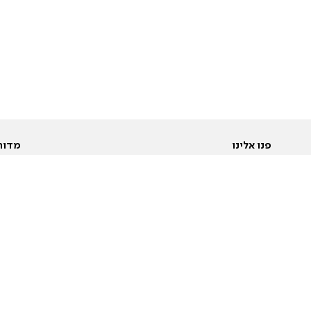
פנו אלינו
מדור
אודות
Pусский
חד
יצירת קשר
عربية
מב
פרסמו אצלנו
בי
תנאי שימוש
פו
מדיניות פרטיות
בא
הצהרת נגישות
בע
המייל האדום
מש