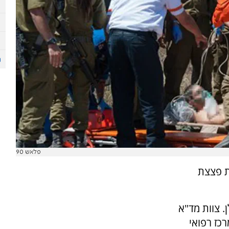
פלאש 90
ת פצצת
.
צוות מד"א
כז רפואי