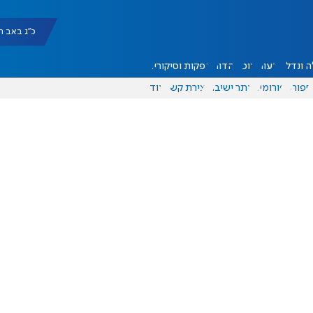
כ"ג באב תשפ"ו |
 ונדל"ן
דעות
אוכל
יהדות
הפקות וסיקורים
ספורט
פורומים
אתר ישיבה
יצירת קשר
עוד