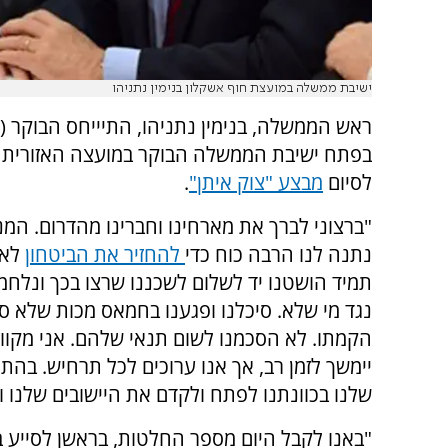
ישיבת ממשלה במועצת חוף אשקלון בנימין נתניהו
ראש הממשלה, בנימין נתניהו, התיייחס הבוקר (ר
בפתח ישיבת הממשלה הבוקר במועצה האזורית 
לסיום
מבצע "צוק איתן"
.
"ברצוני לברך את מארחינו וחברינו מהדרום. המ
נתנה לנו הרבה כוח כדי
להחזיר את הביטחון
לאז
תמיד הושטנו יד לשלום לשכננו שרצו בכך ונלחמ
נגד מי שלא. סיכלנו ופגענו בחמאס מכות שלא ספ
הקמתו. לא הסכמנו לשום תנאי שלהם. אני מקו
יימשך לזמן רב, אך אנו ערוכים לכל תרחיש. בה
שלנו בכוונתנו לפתח ולקדם את היישובים שלנו ו
"באנו לקבל היום מספר החלטות, בראשן לסייע ב