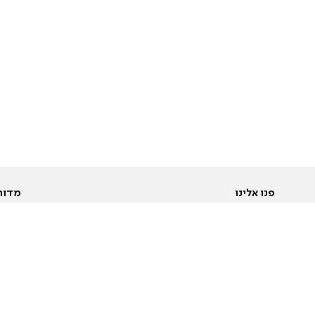
פנו אלינו
מדור
אודות
Pусский
חד
יצירת קשר
عربية
מב
פרסמו אצלנו
בי
תנאי שימוש
פו
מדיניות פרטיות
בא