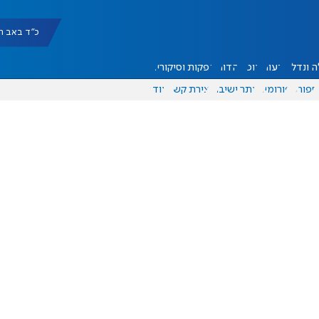
כ"ד באב תשפ"ו |
 ונדל"ן
דעות
אוכל
יהדות
הפקות וסיקורים
ספורט
פורומים
אתר ישיבה
יצירת קשר
עוד