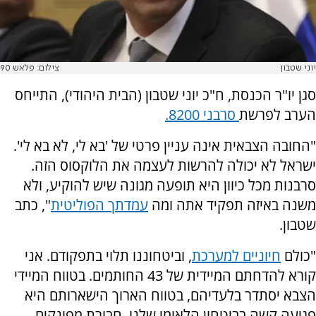
יוני שטבון
צילום: פלאש 90
סגן יו"ר הכנסת, ח"כ יוני שטבון (הבית היהודי), התייחס
הערב לפרשת
סרבני 8200.
"החובה הצבאית אינה עניין פרטי של 'בא לי, לא בא לי'.
ישראל לא יכולה להרשות לעצמה את הלוקסוס הזה.
סרבנות מכל כיוון היא תופעה מגונה שיש להוקיע, ולא
משנה באיזה תפקיד אתה ומה
עמדתך הפוליטית
", כתב
שטבון.
"כולם
חיוניים למערכת
, וביטחוננו תלוי בתפקודם. אני
קורא להדחתם המיידית של 43 החותמים. בטווח המיידי
הצבא יסתדר בלעדיהם, בטווח הארוך הישארותם היא
פגיעה קשה בביטחון הלאומי שלנו. חבורת מפונקים