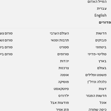
המייל האדום
עברית
English
מדורים
חדשות
העולם הערבי
פורום צע
מבזקים
תרבות ופנאי
פורום נשו
ביטחוני
ספורט
פורום בי
פוליטי-מדיני
פורומים
פורום בי
בארץ
יהדות
בעולם
צרכנות
משפט ופלילים
אופנה
כלכלה ונדל"ן
מוסיקה
דעות
פיוטקאסט
חדשות המגזר
ילדודס
אוכל
מודעות אבל
כיפה שחורה
מזג אוויר