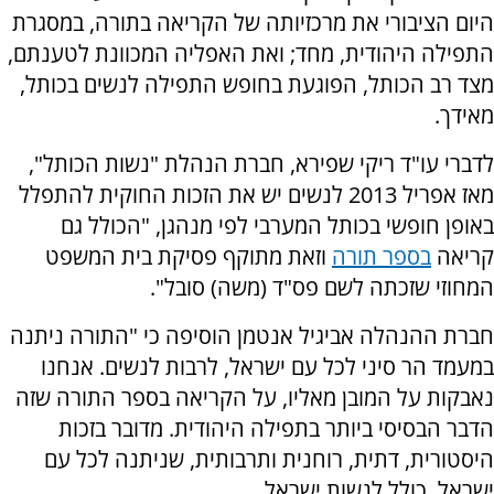
היום הציבורי את מרכזיותה של הקריאה בתורה, במסגרת
התפילה היהודית, מחד; ואת האפליה המכוונת לטענתם,
מצד רב הכותל, הפוגעת בחופש התפילה לנשים בכותל,
מאידך.
לדברי עו"ד ריקי שפירא, חברת הנהלת "נשות הכותל",
מאז אפריל 2013 לנשים יש את הזכות החוקית להתפלל
באופן חופשי בכותל המערבי לפי מנהגן, "הכולל גם
קריאה
בספר תורה
וזאת מתוקף פסיקת בית המשפט
המחוזי שזכתה לשם פס"ד (משה) סובל".
חברת ההנהלה אביגיל אנטמן הוסיפה כי "התורה ניתנה
במעמד הר סיני לכל עם ישראל, לרבות לנשים. אנחנו
נאבקות על המובן מאליו, על הקריאה בספר התורה שזה
הדבר הבסיסי ביותר בתפילה היהודית. מדובר בזכות
היסטורית, דתית, רוחנית ותרבותית, שניתנה לכל עם
ישראל, כולל לנשות ישראל.