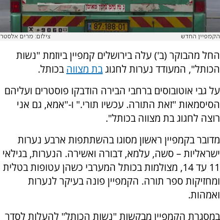
הקמפיין החדש
צילום: מרים אלסטר
החל מהבוקר (ב') עלה בירושלים קמפיין ביוזמת "נשות
הכותל", המעודד נערות לחגוג
בת מצווה
בכותל.
על גבי אוטובוסים ברחבי הבירה הודבקו פוסטרים ועליהם
הסיסמאות "זאת התורה. עכשיו תורי." ו-"אמא, גם אני
רוצה לחגוג בת מצווה בכותל".
מדובר בקמפיין ראשון מסוגו בהשתתפות ארבע נערות
ישראליות – סשה, עלמא, דבורה ואשירה. הנערות, בגילאי
11 עד 14, מצולמות בכותל המערבי כשהן עטופות בטלית
ומחזיקות ספר תורה. הקמפיין פונה בעיקר לנערות
ואמהות.
במסגרת הקמפיין מבקשות "נשות הכותל" להעלות לסדר