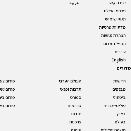
יצירת קשר
عربية
פרסמו אצלנו
תנאי שימוש
מדיניות פרטיות
הצהרת נגישות
המייל האדום
עברית
English
מדורים
חדשות
העולם הערבי
פורום צע
מבזקים
תרבות ופנאי
פורום נשו
ביטחוני
ספורט
פורום בי
פוליטי-מדיני
פורומים
פורום בי
בארץ
יהדות
בעולם
צרכנות
משפט ופלילים
אופנה