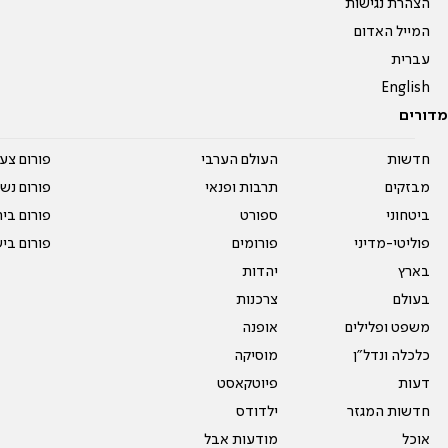
הצהרת נגישות
המייל האדום
עברית
English
מדורים
חדשות
העולם הערבי
פורום צע
מבזקים
תרבות ופנאי
פורום נשו
ביטחוני
ספורט
פורום בי
פוליטי-מדיני
פורומים
פורום בי
בארץ
יהדות
בעולם
צרכנות
משפט ופלילים
אופנה
כלכלה ונדל"ן
מוסיקה
דעות
פיוטקאסט
חדשות המגזר
ילדודס
אוכל
מודעות אבל