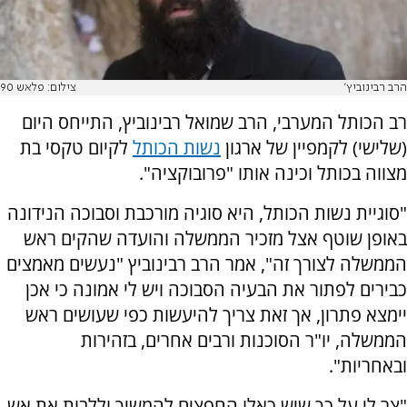
הרב רבינוביץ'
צילום: פלאש 90
רב הכותל המערבי, הרב שמואל רבינוביץ, התייחס היום
(שלישי) לקמפיין של ארגון
נשות הכותל
לקיום טקסי בת
מצווה בכותל וכינה אותו "פרובוקציה".
"סוגיית נשות הכותל, היא סוגיה מורכבת וסבוכה הנידונה
באופן שוטף אצל מזכיר הממשלה והועדה שהקים ראש
הממשלה לצורך זה", אמר הרב רבינוביץ "נעשים מאמצים
כבירים לפתור את הבעיה הסבוכה ויש לי אמונה כי אכן
יימצא פתרון, אך זאת צריך להיעשות כפי שעושים ראש
הממשלה, יו"ר הסוכנות ורבים אחרים, בזהירות
ובאחריות".
"צר לי על כך שיש כאלו החפצים להמשיך וללבות את אש