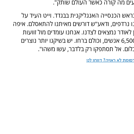
עים מה קורה כאשר העולם שותק".
ראש הכנסייה האנגליקנית בבגדד. וייט העיד על
נו נרדפים, ודאע"ש דורשים מאיתנו להתאסלם. איפה
לאודר נמצאים לצדנו. אנחנו עומדים מול זוועות
ונאלצים להתאסלם או להירצח. היו לי בקהילה 6,500 אנשים, וכולם ברחו. יש בשיקגו יותר נוצרים
ום. אל תסתפקו רק בלדבר, עשו משהו".
ומת לא ראויה? דווחו לנו