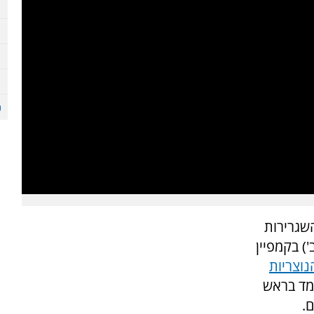
השגרירות
') בקמפיין
וצריות
ומד בראש