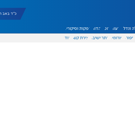
כ"ד באב תשפ"ו |
 ונדל"ן
דעות
אוכל
יהדות
הפקות וסיקורים
ספורט
פורומים
אתר ישיבה
יצירת קשר
עוד