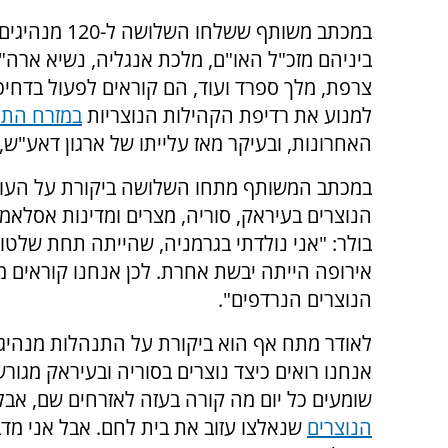
במכתב משותף ששלחו השלוש
ביניהם מזכ"ל האו"ם, מלכת אנגליה, נשיא ארה"
צרפת, מלך ספרד ועוד, הם קוראים לפעול בדחיפ
למנוע את רדיפת הקהילות הנוצריות
במזרח התיכ
האחרונות, ובעיקר מאז עלייתו של ארגון דאע"ש,
במכתב המשותף מתחו השלושה ביקורת על העוב
הנוצרים בעיראק, סוריה, מצרים ומדינות אסלאמי
בולר: "אני נולדתי בגרמניה, שהייתה תחת שלטון
אירופה הייתה יבשת אחרת. לכן אנחנו קוראים מ
הנוצרים הנרדפים".
לאודר מתח אף הוא ביקורת על התנהלות מנהיגי
אנחנו רואים כיצד נוצרים בסוריה ובעיראק מגו
שומעים כל יום מה קורה בעזה לאזרחים שם, אבל
הנוצרים
שנאלצו עזוב את בית לחם. אבל אני מדב