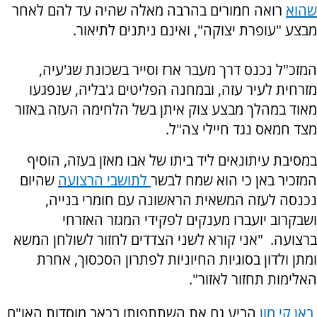
שהוא
רואה חמורים בהרבה מאלה שהיה עד להם לאחר
מבצע "עופרת יצוקה", ואינם ניתנים לתיאור.
המזכ"ל נכנס דרך מעבר ארז וסייר בשכונת שג'עיה,
מזרחית לעיר עזה, ובמחנה הפליטים ג'בליה, שנפגעו
מאוד במהלך מבצע צוק איתן בשל הלחימה העזה באזור
מצד חמאס נגד חיילי צה"ל.
במסיבת עיתונאים ליד ביתו של אבו מאזן בעזה, הוסיף
המזכיר באן כי הוא שמח לבשר
לתושבי הרצועה
שהיום
נכנסה לעזה המשאית הראשונה עם חומרי בנייה,
ושבקרוב יועברו מענקים לפקידי המגזר האזרחי
ברצועה.
"אני קורא לשני הצדדים לחזור לשולחן המשא
ומתן ולדון בסוגיות החיוניות לפתרון הסכסוך, אחרת
האלימות תחזור לאזור".
באן קי מון
הביע גם את השתתפותו בכאב מוסדות האו"ם