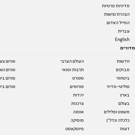
מדיניות פרטיות
הצהרת נגישות
המייל האדום
עברית
English
מדורים
חדשות
העולם הערבי
פורום צע
מבזקים
תרבות ופנאי
פורום נשו
ביטחוני
ספורט
פורום בי
פוליטי-מדיני
פורומים
פורום בי
בארץ
יהדות
בעולם
צרכנות
משפט ופלילים
אופנה
כלכלה ונדל"ן
מוסיקה
דעות
פיוטקאסט