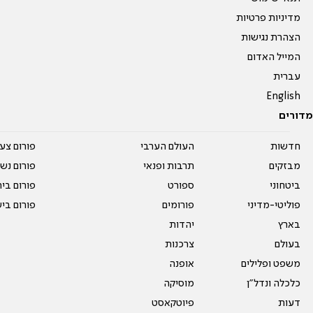
מדיניות פרטיות
הצהרת נגישות
המייל האדום
עברית
English
מדורים
חדשות
העולם הערבי
פורום צע
מבזקים
תרבות ופנאי
פורום נשו
ביטחוני
ספורט
פורום בי
פוליטי-מדיני
פורומים
פורום בי
בארץ
יהדות
בעולם
צרכנות
משפט ופלילים
אופנה
כלכלה ונדל"ן
מוסיקה
דעות
פיוטקאסט