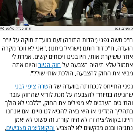
מאשים. גפני
יונתן סנדל. פלאש 90
ח"כ משה גפני (יהדות התורה) זעם בוועדת חוקה על יו"ר
הועדה, ח"כ דוד רותם (ישראל ביתנו) ,"אני לא זוכר מקרה
אחד ששיקרת אותי, היו בנינו ויכוחים קשים. אמרת לי
אתמול שלא תיהיה הצבעה על
חוק הגיור
והיום אתה
מביא את החוק להצבעה, הולכת אותי שולל".
גפני התייחס לנכחותה בוועדה של ה
שרה ציפי לבני
שהגיעה במיוחד להצבעה על מנת לוודא שהחוק עובר
והח"כים הערבים לא מפילים את החוק, "ללבני לא הולך
בתהליך המדיני אז היא באה להביא לנו גויים. אם אנחנו
היינו בקואליציה זה לא היה קורה. זה פשוט לא יאמן
נתניהו ובנט מבקשים לא להצביע
והקואליציה מצביעים
,