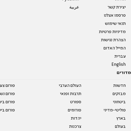
יצירת קשר
عربية
פרסמו אצלנו
תנאי שימוש
מדיניות פרטיות
הצהרת נגישות
המייל האדום
עברית
English
מדורים
חדשות
העולם הערבי
פורום צע
מבזקים
תרבות ופנאי
פורום נשו
ביטחוני
ספורט
פורום בי
פוליטי-מדיני
פורומים
פורום בי
בארץ
יהדות
בעולם
צרכנות