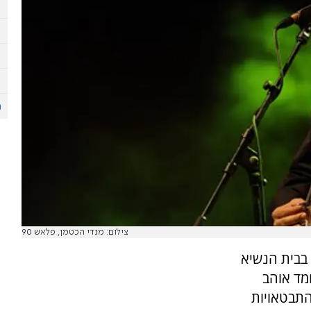
צילום: מנדי הכטמן, פלאש 90
 בבית הנשיא
חמד אוהב
התבטאויות