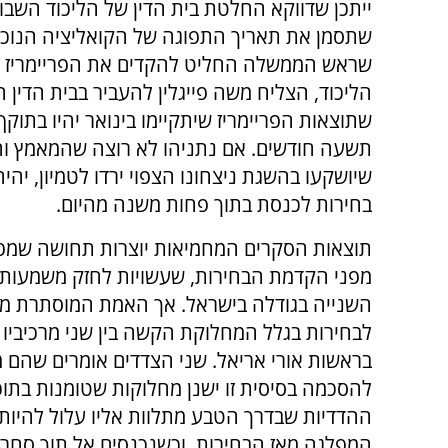
ייתכן שדווקא החלטת בית הדין של הליכוד השבו
שתסמן את תאריך התפוגה של הקואליציה הנוכ
שראש הממשלה החליט להקדים את הפריימריז 
הליכוד, הצליח משה פייגלין להעביר בבית הדין
שתוצאות הפריימריז שיתקיימו בינואר יהיו בתוק
תשעה חודשים. אם נתניהו לא רוצה שהמאמץ ו
שיושקעו בהשגת ניצחונו הצפוי ירדו לטמיון, יהיה
בחירות לכנסת בתוך פחות משנה מהיום.
תוצאות הסקרים המחמיאות יוצרות תחושה שמפ
מפני הקדמת הבחירות, שעשויות לחזק משמעותי
השנייה בגודלה בישראל. אך האמת המוסתרת מעיני
לבחירות בגלל המחלוקת הקשה בין שני מרכיביו 
בראשות אורי אריאל. שני הצדדים אומרים שהם 
להסכמה בסיסית זו ישנן מחלוקות שטומנות בתוכ
ההדדיות שבדרך הטבע מתלוות אליו עלול להיות
המפלגה מאז הבחירות. וכשנכנסים אל תוך סחרור