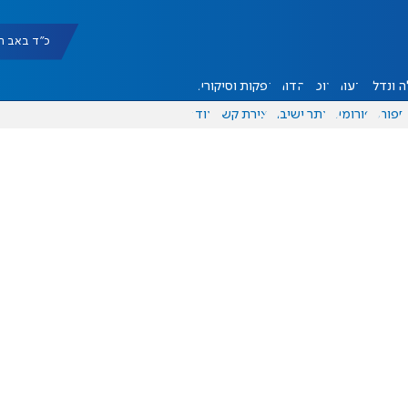
כ"ד באב תשפ"ו |
 ונדל"ן
דעות
אוכל
יהדות
הפקות וסיקורים
ספורט
פורומים
אתר ישיבה
יצירת קשר
עוד