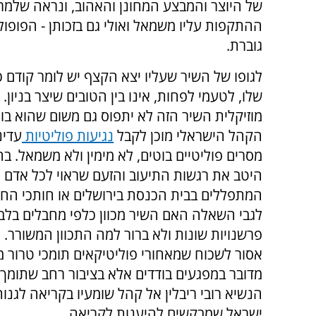
של היוצר והמבצע המחונן והאהוב, ונראה שלמר
ההתקפות עליו משמאל ואולי גם בזכותן - הפופול
גוברת.
לגופו של השיר שעליו יצא הקצף יש לומר קודם 
שלו, לטעמי לפחות, אינו בין הטובים שיצר בניון. 
מוזיקלית השיר הזה לא יתפוס גם משום שהוא בו
הקהל הישראלי מוכן לקבל
נגיעות פוליטיות
עדינ
מסרים פוליטיים בוטים, לא מימין ולא משמאל. ב
היטב את רגשות התיעוב והזעם שראוי לכל אדם מ
המתפללים בבית הכנסת בירושלים או חותכי החבל
לגבי השאלה האם השיר מכוון כלפי מחבלים בלבד 
פרשנויות שונות ולא ברור למה התכוון המשורר. 
אסור לשכוח שמאחורי פוליטיקאים תומכי טרור מס
מדובר במפגעים בודדים אלא בציבור רחב שתומך
הנשיא רובי ריבלין אל קהל שומעיו בקריאה לגנות
ישראל שמבקשים להיענות לקריאה.