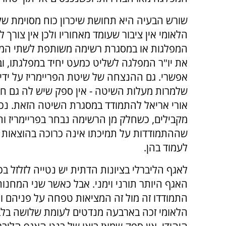
שורש הבעיה היא תחושת שיכרון כוח מסוימת שקי
הלאומי אין ציבור שעומד מאחוריו ולכן אין צורך 
המפלגות או במסגרת רשימה משותפת לשתי המפל
את יו"ר המפלגה לשליט כמעט יחיד במפלגתו, וב
אפשרי. גם ההנצחה של שיטת הפריימריז על ידי
שלמרות מעלות השיטה - אין ספק שיש לה גם חסר
אורי אריאל להתמודד במסגרת השיטה הזאת. נכו
מקבילים, כשחלק מן הרשימה נבחר בפריימריז וח
שההתמודדות על תמיכתו אינה כרוכה בהוצאות ש
לעמוד בהן.
לאגף הליברלי בציונות הדתית יש נטייה לזלזל בכ
האגף היותר תורני וימני. אבל כאשר שני המחנות
התמודדו זה מול זה המציאות טפחה על פניהם ו
הלאומי זכה בארבעה מנדטים לעומת שלושה בלב