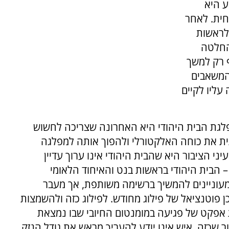
ע היא
חית. לאחר
לראשות
 החלטה
ף רק למשך
המשאבים
 עליו לקיים
לגת הבית היהודי היא האחרונה שצריכה לחשוש
ת את כוחה האלקטורלי ולהפוך אותה למפלגה
 הציבור היא שהבית היהודי אינו ערוך עדיין
– הבית היהודי בראשות בנט והאיחוד הלאומי
מעוניינים להמשיך ברשימה משותפת, אך מעבר
ן פוטנציאל של פילוג מחודש. לפילוג כזה ולהשמצות
 אפקט של פגיעה במומנטום החיובי שבו נמצאת
 שכזה, איש אינו יודע להעריך מראש את גודל הנזק.