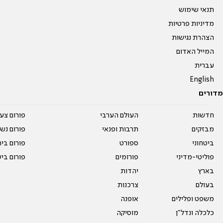
תנאי שימוש
מדיניות פרטיות
הצהרת נגישות
המייל האדום
עברית
English
מדורים
חדשות
העולם הערבי
פורום צע
מבזקים
תרבות ופנאי
פורום נשו
ביטחוני
ספורט
פורום בי
פוליטי-מדיני
פורומים
פורום בי
בארץ
יהדות
בעולם
צרכנות
משפט ופלילים
אופנה
כלכלה ונדל"ן
מוסיקה