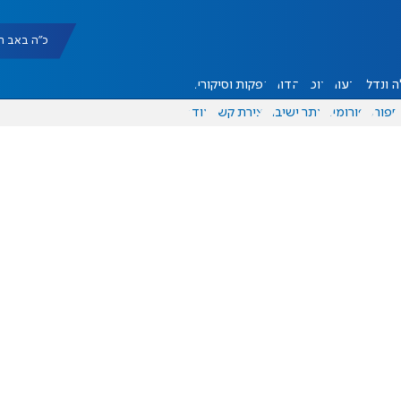
כ"ה באב תשפ"ו |
 ונדל"ן
דעות
אוכל
יהדות
הפקות וסיקורים
ספורט
פורומים
אתר ישיבה
יצירת קשר
עוד