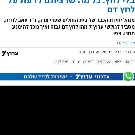
בלי לחץ: כל מה שרציתם לדעת על
לחץ דם
מנהל יחידת הכבד של בית החולים שערי צדק, ד"ר יואב לוריה,
מסביר לגולשי ערוץ 7 מהו לחץ דם גבוה ואיך נוכל להימנע
ממנו. צפו
אלירן אהרון
פורסם:
15.12.15, 11:28
עודכן:
14:10
בריאות
רפואה
שערי צדק
לחץ דם
דם
כבד
יואב לוריה