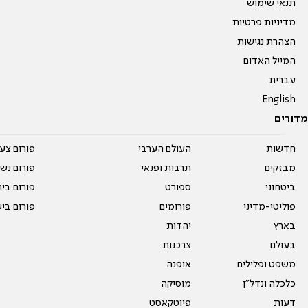
תנאי שימוש
מדיניות פרטיות
הצהרת נגישות
המייל האדום
עברית
English
מדורים
חדשות
העולם הערבי
פורום צע
מבזקים
תרבות ופנאי
פורום נשו
ביטחוני
ספורט
פורום בי
פוליטי-מדיני
פורומים
פורום בי
בארץ
יהדות
בעולם
צרכנות
משפט ופלילים
אופנה
כלכלה ונדל"ן
מוסיקה
דעות
פיוטקאסט