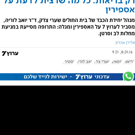
רק בריאות: כל מה שרצית לדעת על
אספירין
מנהל יחידת הכבד של בית החולים שערי צדק, ד"ר יואב לוריה,
מסביר לערוץ 7 על האספירין ומגלה: התרופה מסייעת במניעת
מחלות לב וסרטן.
אלירן אהרון
8.01.16, 9:21
בריאות
רופאים
שערי צדק
יואב לוריה
אספירין