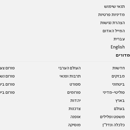
תנאי שימוש
מדיניות פרטיות
הצהרת נגישות
המייל האדום
עברית
English
מדורים
חדשות
העולם הערבי
פורום צע
מבזקים
תרבות ופנאי
פורום נשו
ביטחוני
ספורט
פורום בי
פוליטי-מדיני
פורומים
פורום בי
בארץ
יהדות
בעולם
צרכנות
משפט ופלילים
אופנה
כלכלה ונדל"ן
מוסיקה