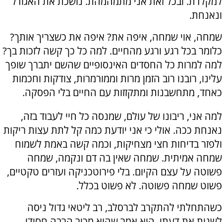
למקלדת. ובכל זאת אני מתמהמהת. נושכת את האגודל
ונאנחת.
שמחה, אוי שמחה, איפה את? איפה את כשצריך אותך?
כלומר בכל רגע ורגע מהחיים. למה כל כך קשה לזכות בך?
למה למרות כל החסדים האינסופיים שהשם יתברך שופך
עלינו, רובנו רוב הזמן מרות וממורמרות, צודקות וחכמות
כאחד, מתחשבנות ומתקזזות עם החיים בלי הפסקה.
למה אני, ריבונו של עולם, שמנסה כל חיי לעבוד בזה,
נאנחת ככה. אולי כי אני יודעת כמה קל לתת עצות ריקות
ולפזר בדיחות חצי מצחיקות, וכמה קשה באמת לשמוח
שמחה אמיתית. שמחה שאין בה דם ונקמה, שמחה
פשוטה על עצם הקיום. בלי פירוטכניקה ועזרים טקטיים,
פשוט שמחה פשוטה. לא פשוט בכלל.
כשהתחלתי להתקרב לברסלב, רב ליטאי גדול ניסה
לשנות את דעתי. הוא אמר שהוא מכיר הרבה חסידי