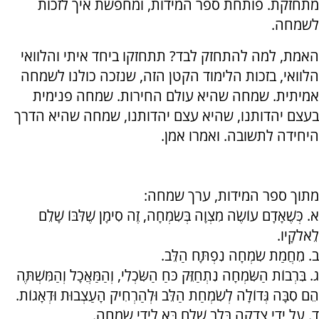
מתחזקת. פותחת ספר המידות, ומחפשת איך לזכות
לשמחה.
האמת, למה להתחזק לבד? תתחזקו ביחד איתי והלוואי
הלוואי, בזכות הלימוד הקטן הזה, שנזכה כולנו לשמחה
אמיתית. שמחה שהיא עולם החירות. שמחה פנימית
בעצם יהדותנו, שהיא עצם יהדותנו, שמחה שהיא הדרך
היחידה לתשובה. ואמרו אמן.
מתוך ספר המידות, ערך שמחה:
א. כְּשֶׁאָדָם עוֹשֶׂה מִצְוָה בְּשִׂמְחָה, זֶה סִימָן שֶׁלִּבּוֹ שָׁלֵם
לֵאלֹקָיו.
ב. מֵחֲמַת שִׂמְחָה נִפְתָּח הַלֵּב.
ג. בִּרְבוֹת הַשִּׂמְחָה נִתְחַזֵּק כֹּחַ הַשִּׂכְלִי, וְהַמַּאֲכָל וְהַמִּשְׁתֶּה
הֵם סִבָּה גְּדוֹלָה לְשִׂמְחַת הַלֵּב וּלְהַרְחִיק הָעַצְבוּת וּדְאָגוֹת.
ד. עַל יְדֵי צְדָקָה בְּלֵב שָׁלֵם בָּא לִידֵי שִׂמְחָה.