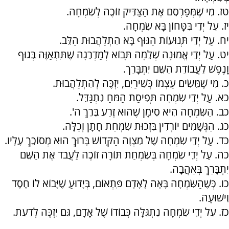
טז. מִי שֶׁמְּפַרְסֵם אֶת הַצַּדִּיק זוֹכֶה לְשִׂמְחָה.
יז. עַל יְדֵי בִּטָּחוֹן בָּא שִׂמְחָה.
יח. עַל יְדֵי תְּנוּעוֹת הַגּוּף בָּא הִתְלַהֲבוּת הַלֵּב.
יט. עַל יְדֵי אֱמוּנָה שְׁלֵמָה תָּבוֹא לְמַדְרֵגָה שֶׁתִּתְאַוֶּה בְּגוּף
וָנֶפֶשׁ לַעֲבוֹדַת הַשֵּׁם יִתְבָּרַך.
כ. מִי שֶׁמֵּשִׂים עַצְמוֹ כְּשִׁירַיִם, יִזְכֶּה לְהִתְלַהֲבוּת.
כא. עַל יְדֵי שִׂמְחָה תְּפִיסַת הַמֹּחַ נִתְגַּדֵּל.
כב. הַשִּׂמְחָה הִיא סִימָן שֶׁהוּא זֶרַע בֵּרֵךְ ה'.
כג. הַגְּשָׁמִים יוֹרְדִין בִּזְכוּת שִׂמְחַת חָתָן וְכַלָּה.
כד. עַל יְדֵי שִׂמְחָה שֶׁל מִצְוָה הַקָּדוֹשׁ בָּרוּךְ הוּא מְסוֹכֵךְ עָלָיו.
כה. עַל יְדֵי שִׂמְחָה בְּשִׂמְחַת תּוֹרָה זוֹכֶה לַעֲבֹד אֶת הַשֵּׁם
יִתְבָּרַךְ בְּאַהֲבָה.
כו. כְּשֶׁהַשִּׂמְחָה בָּאָה לָאָדָם פִּתְאוֹם, בְּיָדוּעַ שֶׁיָּבוֹא לוֹ חֶסֶד
וִישׁוּעָה.
כז. עַל יְדֵי שִׂמְחָה נִתְגַּלָּה כְּבוֹדוֹ שֶׁל אָדָם, גַּם יִזְכֶּה לְדַעַת.