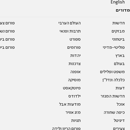
English
מדורים
חדשות
העולם הערבי
פורום צע
מבזקים
תרבות ופנאי
פורום נשו
ביטחוני
ספורט
פורום בי
פוליטי-מדיני
פורומים
פורום בי
בארץ
יהדות
בעולם
צרכנות
משפט ופלילים
אופנה
כלכלה ונדל"ן
מוסיקה
דעות
פיוטקאסט
חדשות המגזר
ילדודס
אוכל
מודעות אבל
כיפה שחורה
מזג אוויר
דיגיטל
תגיות
צעירים
פורום הריון ולידה