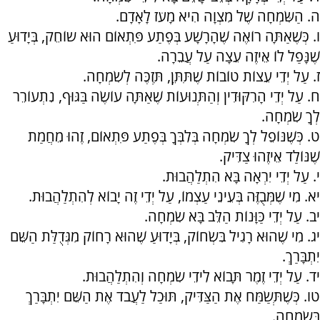
ה. הַשִּׂמְחָה שֶׁל מִצְוָה הִיא מָעֹז לָאָדָם.
ו. כְּשֶׁאַתָּה רוֹאֶה שֶׁהָרָשָׁע בְּפֶתַע פִּתְאוֹם הוּא שוֹחֵק, בְּיָדוּעַ
שֶׁנָּפַל לוֹ אֵיזֶה עֵצָה עַל עֲבֵרָה.
ז. עַל יְדֵי עֵצוֹת טוֹבוֹת שֶׁתִּתֵּן, תִּזְכֶּה לְשִׂמְחָה.
ח. עַל יְדֵי הָרִקּוּדִין וְהַתְּנוּעוֹת שֶׁאַתָּה עוֹשֶׂה בַּגּוּף, נִתְעוֹרֵר
לְךָ שִׂמְחָה.
ט. כְּשֶׁנּוֹפֵל לְךָ שִׂמְחָה בְּלִבְּךָ בְּפֶתַע פִּתְאוֹם, זֶהוּ מֵחֲמַת
שֶׁנּוֹלַד אֵיזֶהוּ צַדִּיק.
י. עַל יְדֵי יִרְאָה בָּא הִתְלַהֲבוּת.
יא. מִי שֶׁמְּבֻזֶּה בְּעֵינֵי עַצְמוֹ, עַל יְדֵי זֶה יָבוֹא לְהִתְלַהֲבוּת.
יב. עַל יְדֵי כַּוָּנוֹת הַלֵּב בָּא שִׂמְחָה.
יג. מִי שֶׁהוּא רָגִיל בִּשְׂחוֹק, בְּיָדוּעַ שֶׁהוּא רָחוֹק מִגְּדֻלַּת הַשֵּׁם
יִתְבָּרַךְ.
יד. עַל יְדֵי זֶמֶר תָּבוֹא לִידֵי שִׂמְחָה וְהִתְלַהֲבוּת.
טו. כְּשֶׁתְּשַׂמַּח אֶת הַצַּדִּיק, תּוּכַל לַעֲבֹד אֶת הַשֵּׁם יִתְבָּרַךְ
בְּשִׂמְחָה.