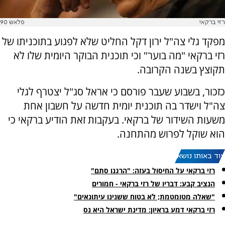
רזי ברקאי
פלאש 90
מפקד גלי צה"ל ירון דקל החליט שלא לפגוע בתוכניתו של
רזי ברקאי "מה בוער" וכי תוכנית הבוקר היומית שלו לא
תקוצץ בשנה הקרובה.
כזכור, בשבוע שעבר פורסם כי אראל סג"ל יצטרף לגלי
צה"ל וישדר בה תוכנית יומית חדשה על חשבון אחת
משעות השידור של ברקאי. בעקבות זאת הודיע ברקאי כי
הוא שוקל לפרוש מהתחנה.
עוד באותו נושא:
רזי ברקאי על החיסול בעזה: "הרגנו סתם"
הנציב קבע: דבריו של רזי ברקאי - חמורים
"שאלה מטומטמת; לא בטוח ששנינו עיתונאים"
רזי ברקאי דמע בראיון: מדינת ישראל היא נס