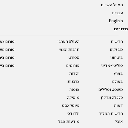
המייל האדום
עברית
English
מדורים
חדשות
העולם הערבי
פורום צע
מבזקים
תרבות ופנאי
פורום נשו
ביטחוני
ספורט
פורום בי
פוליטי-מדיני
פורומים
פורום בי
בארץ
יהדות
בעולם
צרכנות
משפט ופלילים
אופנה
כלכלה ונדל"ן
מוסיקה
דעות
פיוטקאסט
חדשות המגזר
ילדודס
אוכל
מודעות אבל