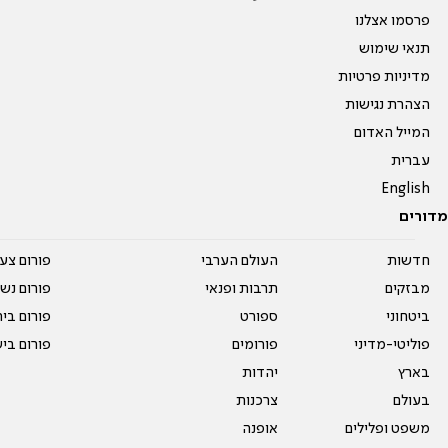
פרסמו אצלנו
תנאי שימוש
מדיניות פרטיות
הצהרת נגישות
המייל האדום
עברית
English
מדורים
חדשות
העולם הערבי
פורום צע
מבזקים
תרבות ופנאי
פורום נשו
ביטחוני
ספורט
פורום בי
פוליטי-מדיני
פורומים
פורום בי
בארץ
יהדות
בעולם
צרכנות
משפט ופלילים
אופנה