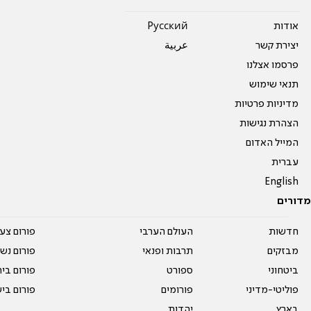
אודות
Pусский
יצירת קשר
عربية
פרסמו אצלנו
תנאי שימוש
מדיניות פרטיות
הצהרת נגישות
המייל האדום
עברית
English
מדורים
חדשות
העולם הערבי
פורום צע
מבזקים
תרבות ופנאי
פורום נשו
ביטחוני
ספורט
פורום בי
פוליטי-מדיני
פורומים
פורום בי
בארץ
יהדות