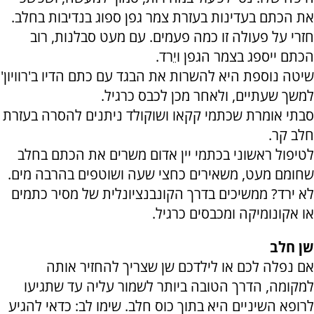
את הכתם בעדינות בעזרת צמר גפן ספוג בנדיבות בחלב.
חזרי על פעולה זו כמה פעמים. עם מעט סבלנות, רוב
הכתם ייספג בצמר הגפן ויֵרד.
שיטה נוספת היא להשרות את הבגד עם כתם הדיו ב'רוויון'
למשך שעתיים, ולאחר מכן לכבס כרגיל.
סבתי אומרת שכתמי קקאו ושוקולד ניתנים להסרה בעזרת
חלב קר.
לטיפול ראשוני בכתמי יין אדום משרים את הכתם בחלב
שחומם מעט, משאירים כחצי שעה ושוטפים בהרבה מים.
לא ירד? ממשיכים בדרך הקונבנציונלית של מסיר כתמים
או אקונומיקה ומכבסים כרגיל.
שן חלב
אם נפלה לכם או לילדכם שן שצריך להחזיר אותה
למקומה, הדרך הטובה ביותר לשמור עליה עד שתגיעו
לרופא השיניים היא בתוך כוס חלב. שימו לב: כדאי להגיע