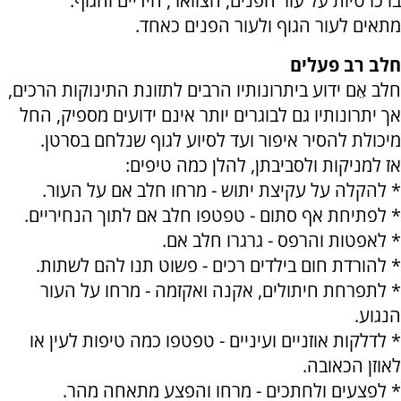
בו כרטיות על עור הפנים, הצוואר, הידיים והגוף.
מתאים לעור הגוף ולעור הפנים כאחד.
חלב רב פעלים
חלב אֵם ידוע ביתרונותיו הרבים לתזונת התינוקות הרכים,
אך יתרונותיו גם לבוגרים יותר אינם ידועים מספיק, החל
מיכולת להסיר איפור ועד לסיוע לגוף שנלחם בסרטן.
אז למניקות ולסביבתן, להלן כמה טיפים:
* להקלה על עקיצת יתוש - מרחו חלב אם על העור.
* לפתיחת אף סתום - טפטפו חלב אם לתוך הנחיריים.
* לאפטות והרפס - גרגרו חלב אם.
* להורדת חום בילדים רכים - פשוט תנו להם לשתות.
* לתפרחת חיתולים, אקנה ואקזמה - מרחו על העור
הנגוע.
* לדלקות אוזניים ועיניים - טפטפו כמה טיפות לעין או
לאוזן הכאובה.
* לפצעים ולחתכים - מרחו והפצע מתאחה מהר.