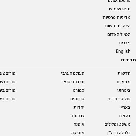
פרסמו אצלנו
תנאי שימוש
מדיניות פרטיות
הצהרת נגישות
המייל האדום
עברית
English
מדורים
חדשות
העולם הערבי
פורום צע
מבזקים
תרבות ופנאי
פורום נשו
ביטחוני
ספורט
פורום בי
פוליטי-מדיני
פורומים
פורום בי
בארץ
יהדות
בעולם
צרכנות
משפט ופלילים
אופנה
כלכלה ונדל"ן
מוסיקה