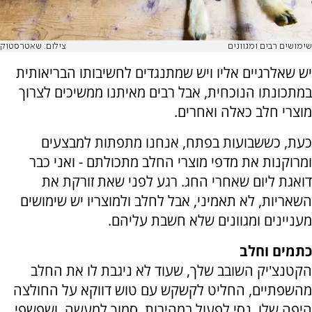
שימושים רבים ומגוונים
צילום: שאטרסטוק
יש שאלרגיים אליו ויש שמתנגדים לחשיבותו הבריאותית
במתכונתו הנוכחית, אבל רבים מאיתנו ממשיכים לצרוך
מוצרי חלב כאלה ואחרים.
כעת, כששבועות בפתח, אנחנו מתפתות למבצעים
ומרוקנות את מדפי מוצרי החלב מתכולתם - ואני כבר
דואגת ליום שאחרי החג. רגע לפני שאת זורקת את
השאריות, לא תאמיני, אבל לחלב ולמוצריו יש שימושים
מעניינים ומגוונים שלא חשבת עליהם.
כתמים וחלב
הקטנצ'יק השובב שלך, שעוד לא ניגבת לו את החלב
מהשפתיים, החליט לקשקש עם טוש דווקא על החולצה
היפה שלו. נסי לפעול במהירות, סמוך למעשה, ושפשפי