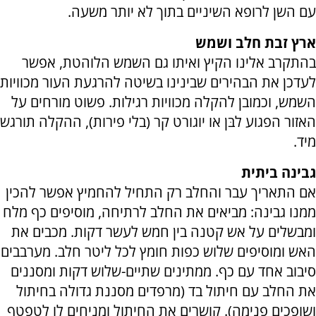
עם השן לרופא השיניים בתוך לא יותר משעה.
ארץ זבת חלב ושמש
בהתקרב אלינו הקיץ ואיתו גם השמש הלוהטת, אפשר
לעדכן את הבהירים שבינינו בשיטה להרגעת העור מכוויות
השמש, וכמובן להקלה מכוויות רגילות. פשוט מורחים על
האזור הפגוע לבּן או יוגורט קר (בלי פירות), ההקלה תורגש
מיד.
גבינה ביתית
אם התאריך עבר והחלב רק התחיל להחמיץ אפשר להכין
ממנו גבינה: מביאים את החלב לרתיחה, מוסיפים כף מלח
ומבשלים על אש קטנה בין חמש לעשר דקות. מכבים את
האש ומוסיפים שלוש כפות חומץ לכל ליטר חלב. מערבבים
סיבוב אחד עם כף. ממתינים שתיים-שלוש דקות ומסננים
את החלב עם חיתול בד (מרפדים מסננת גדולה בחיתול
ושופכים פנימה). קושרים את החיתול ומניחים לו לטפטף