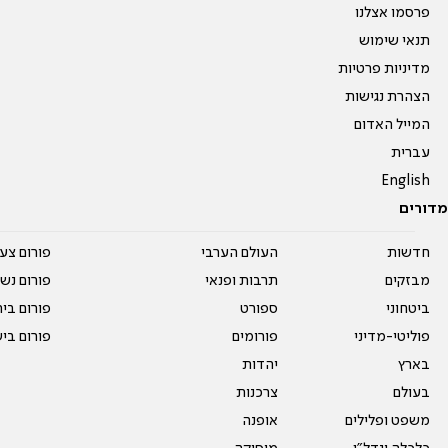
פרסמו אצלנו
תנאי שימוש
מדיניות פרטיות
הצהרת נגישות
המייל האדום
עברית
English
מדורים
חדשות
העולם הערבי
פורום צע
מבזקים
תרבות ופנאי
פורום נשו
ביטחוני
ספורט
פורום בי
פוליטי-מדיני
פורומים
פורום בי
בארץ
יהדות
בעולם
צרכנות
משפט ופלילים
אופנה