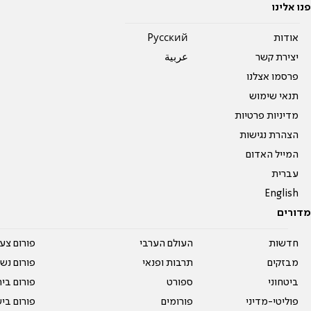
פנו אלינו
אודות
Pусский
יצירת קשר
عربية
פרסמו אצלנו
תנאי שימוש
מדיניות פרטיות
הצהרת נגישות
המייל האדום
עברית
English
מדורים
חדשות
העולם הערבי
פורום צע
מבזקים
תרבות ופנאי
פורום נשו
ביטחוני
ספורט
פורום בי
פוליטי-מדיני
פורומים
פורום בי