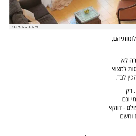
צילום: שלומי בוצר
לומותיהם,
רה לא
ות למצוא
כין לבד.
 רק
 וגם
לם - דווקא
 ומשם