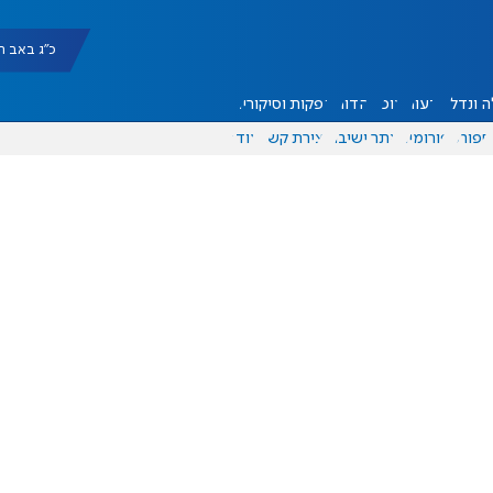
כ"ג באב תשפ"ו |
 ונדל"ן
דעות
אוכל
יהדות
הפקות וסיקורים
ספורט
פורומים
אתר ישיבה
יצירת קשר
עוד