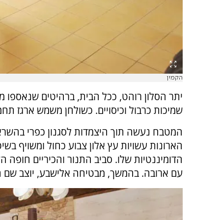
הקמין
יתר הסלון רוהט, ככל הבית, ברהיטים שנאספו ממ
שמיכות כרבול וכיסויים. כשולחן משמש ארגז תחמ
המטבח נעשה תוך היצמדות לסגנון כפרי בהשראת
הארונות עשויות עץ אלון צבוע כחול ומשויף בש
הדומיננטיות שלו. סביב התנור והכיריים חופה הק
עם ארובה. בהמשך, מבטיחה אלישבע, יוצב שם ת