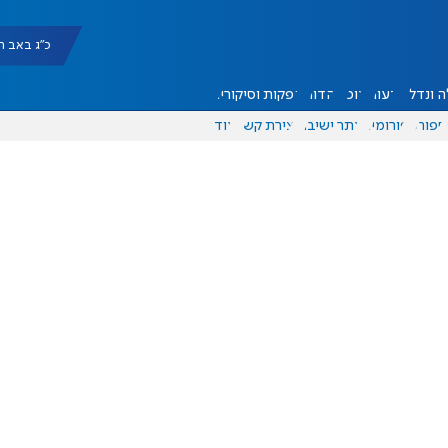
כ"ג באב תשפ"ו |
 ונדל"ן
דעות
אוכל
יהדות
הפקות וסיקורים
ספורט
פורומים
אתר ישיבה
יצירת קשר
עוד