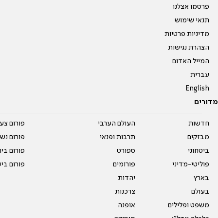
פרסמו אצלנו
תנאי שימוש
מדיניות פרטיות
הצהרת נגישות
המייל האדום
עברית
English
מדורים
חדשות
העולם הערבי
פורום צע
מבזקים
תרבות ופנאי
פורום נשו
ביטחוני
ספורט
פורום בי
פוליטי-מדיני
פורומים
פורום בי
בארץ
יהדות
בעולם
צרכנות
משפט ופלילים
אופנה