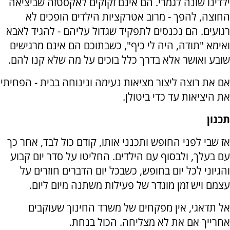
ילדינו שונה לגמרי. הם אינם זקוקים לאקסטזה שביציאה
החוצה, להפך - מרוב אטרקציות הילדים הופכים לא
רגועים. הם נכנסים לתפקיד שגדול עליהם - להגיד לאבא
ואימא "תודה, היה לי כיף", כשבתוכם הם אינם מרגישים
שובע ואושר אלא בדרך כלל בוכים על מה שלא קנו להם.
אם את רוצה ליצור מציאות נעימה ונינוחה בבית - הפחיתי
את היציאות עד כדי ביטולן.
תכנון
אז שבי לפני החופש ותכנני אותו, קודם כול לבד, אחר כך
עם בעלך, ולבסוף עם הילדים. החליטו על סדר יום קבוע
והגיוני לכל יום בחופש, כשבכל יום הדברים חוזרים על
עצמם ויש זמן מוגדר של פעילות משתנה מיום ליום.
אל תדאגי, אין מפקחים של משרד החינוך שעוקבים
אחרייך אם את לא מצליחה. הכול בנחת.