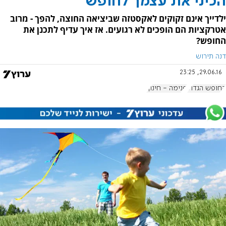
הכיני את עצמך לחופש
ילדייך אינם זקוקים לאקסטזה שביציאה החוצה, להפך - מרוב
אטרקציות הם הופכים לא רגועים. אז איך עדיף לתכנן את
החופש?
דנה תירוש
29.06.16, 23:25
החופש הגדול
פנימה - חינוך