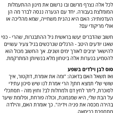
לכל אלה נצרף מרשם ובו נרשום את מינון ההתעמלות
המומלצת בעבורה. יחד עם הנערה ננסה לברר מה הן
העדפותיה: האם היא נהנית משחייה, שמא מהליכה או
אולי מריקודי עם?
חשוב שהדברים יֵעשו בראשית גיל ההתבגרות, שהרי - כפי
שאנו יודעים היטב - הרגלים שנרכשים בגיל צעיר עשויים
להישאר יציבים לאורך ימים ושנים. אך החשוב מכול הוא
להטמיע בנערות אלה ביטחון מלא בנשיותן המתרקמת.
סוס לבן וילדים בשפע
ואז תשאל האם בדאגה: "ומה את אומרת, דוקטור, איך
שושי שלי תמצא חתן? הרי אמרת לנו שיש סיכון עתידי
לסוכרת, ליתר לחץ דם ולמחלות לב? וחוץ מזה - תסתכלי
על הבת שלי, היא שמנמונת, וכולה פורחת, ופלומת שיער
בהירה מכסה את פניה וידיה". כך אומרת האם, והילדה
מתחפרת בכיסאה.