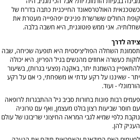
מבינה בבעיות הורמונליות? אבל הכי מגניב היה
כשטכנאית האולטרסאונד החייכנית כתבה בדו"ח של
קופת החולים ששרשרת פנינים יפהפייה מעטרת את
שחלותיה. אני ממש פוטוגנית, היא חשבה בלבה.
צידה לדרך
תסמונת השחלה הפוליציסטית היא תופעה שכיחה, שבה
לוקות כעשרה אחוזים מהנשים בגיל הפריון. היא יכולה
להתאפיין בהשמנת יתר, באקנֶה (פצעי בגרות), בשׂיעור
יתר - שאיננו על רקע עדתי או משפחתי, כי אם על רקע
הורמונלי - ועוד.
פעמים רבות פונות בחורות סביב גיל ההתבגרות לרופאה
עם חוסר שביעות רצון בולט מעצמן, ואף עם טרוניה
נוקבת כלפי שמיא לגבי המראה החיצוני שריבונו של עולם
העניק להן.
לפעמים האם המודאגת והאחראית תיקח את הנערה