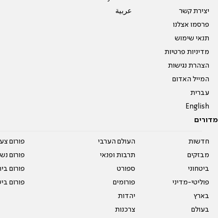
יצירת קשר
عربية
פרסמו אצלנו
תנאי שימוש
מדיניות פרטיות
הצהרת נגישות
המייל האדום
עברית
English
מדורים
חדשות
העולם הערבי
פורום צע
מבזקים
תרבות ופנאי
פורום נשו
ביטחוני
ספורט
פורום בי
פוליטי-מדיני
פורומים
פורום בי
בארץ
יהדות
בעולם
צרכנות