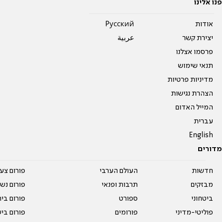
פנו אלינו
אודות
Pусский
יצירת קשר
عربية
פרסמו אצלנו
תנאי שימוש
מדיניות פרטיות
הצהרת נגישות
המייל האדום
עברית
English
מדורים
חדשות
העולם הערבי
פורום צע
מבזקים
תרבות ופנאי
פורום נשו
ביטחוני
ספורט
פורום בי
פוליטי-מדיני
פורומים
פורום בי