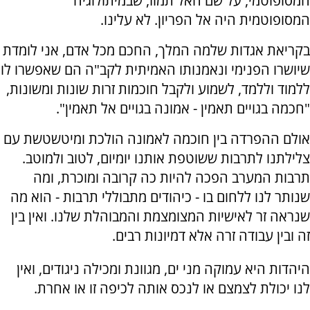
המסופוטמי, על שם האל תמוז, שבמיתולוגיה
המסופוטמית היה אל הפריון. לא עלינו.
בקריאת אגדות שלמה המלך, החכם מכל אדם, אני לומדת
שיושרו הפנימי ונאמנותו האמיתית לקב"ה הם שאפשרו לו
ללמוד וללמד, לשמוע ולקבל חוכמות זרות שונות ומשונות,
"חכמה בגויים תאמין - אמונה בגויים אל תאמין".
אולם ההפרדה בין חוכמה לאמונה הולכת ומיטשטשת עם
צלילתנו לתרבות ששוטפת אותנו יומיום, לטוב ולמוטב.
תרבות המערב הפכה להיות כה קרובה ומוכרת, ומה
שנותר לנו ללחום בו - כיהודים מתבוללי תרבות - הוא מה
שנראה זר לאישיות המצומצמת והמבוהלת שלנו. ואין בין
זה ובין עבודה זרה אלא דמיונות רבים.
היהדות היא עמוקה מני ים, מגוונת ומכילה ניגודים, ואין
לנו יכולת לצמצם או לנכס אותה לכיפה זו או אחרת.