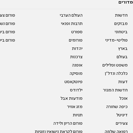
מדורים
חדשות
העולם הערבי
פורום צע
מבזקים
תרבות ופנאי
פורום נשו
ביטחוני
ספורט
פורום בי
פוליטי-מדיני
פורומים
פורום בי
בארץ
יהדות
בעולם
צרכנות
משפט ופלילים
אופנה
כלכלה ונדל"ן
מוסיקה
דעות
פיוטקאסט
חדשות המגזר
ילדודס
אוכל
מודעות אבל
כיפה שחורה
מזג אוויר
דיגיטל
תגיות
צעירים
פורום הריון ולידה
רפואה שלמה
פורום לקראת נישואין וזוגיות