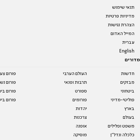
תנאי שימוש
מדיניות פרטיות
הצהרת נגישות
המייל האדום
עברית
English
מדורים
חדשות
העולם הערבי
פורום צע
מבזקים
תרבות ופנאי
פורום נשו
ביטחוני
ספורט
פורום בי
פוליטי-מדיני
פורומים
פורום בי
בארץ
יהדות
בעולם
צרכנות
משפט ופלילים
אופנה
כלכלה ונדל"ן
מוסיקה