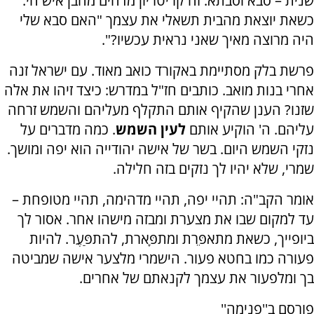
שנית – סבא וסבתא. זה קריטריון מדהים מהבן איש חי.
כשאת יוצאת מהבית תשאלי את עצמך "האם סבא שלי
היה מרוצה מאיך שאני נראית עכשיו?".
פרשת בלק מסתיימת באקורד כואב מאוד. עם ישראל זנה
אחרי בנות מואב. כותבים חז"ל במדרש: כיצד זיהו את אלה
שזנו? הענן שהקיף אותם התקלף מעליהם והשמש זרחה
עליהם. ה' הוקיע אותם
לעין השמש
. כמה מדברים על
נזקי השמש היום. בשר של אישה יהודייה הוא יפה ומושך.
שמרי, שלא יהיו לך נזקים בזה חלילה.
אומר הקב"ה: תהיי יפה, תהיי מדהימה, תהיי מטופחת –
עד למקום שבו את מצערת ומבזה מישהו אחר. אסור לך
ביופייך, כשאת מתאפֵּרת ומתפָּארת, להתפַּעֶר. להיות
פעורה כמו בחטא פעור. הישמרי מלצער אישה שמביטה
בך ומלפעור את עצמך לקנאתם של אחרים.
פורסם ב''פנימה''