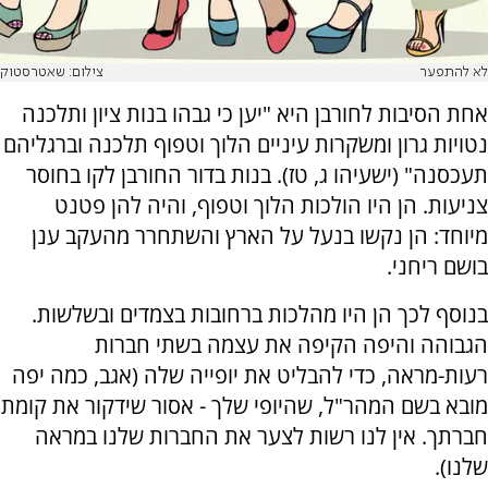
לא להתפער
צילום: שאטרסטוק
אחת הסיבות לחורבן היא "יען כי גבהו בנות ציון ותלכנה
נטויות גרון ומשׂקרות עיניים הלוך וטפוף תלכנה וברגליהם
תעכסנה" (ישעיהו ג, טז). בנות בדור החורבן לקו בחוסר
צניעות. הן היו הולכות הלוך וטפוף, והיה להן פטנט
מיוחד: הן נקשו בנעל על הארץ והשתחרר מהעקב ענן
בושם ריחני.
בנוסף לכך הן היו מהלכות ברחובות בצמדים ובשלשות.
הגבוהה והיפה הקיפה את עצמה בשתי חברות
רעות-מראה, כדי להבליט את יופייה שלה (אגב, כמה יפה
מובא בשם המהר"ל, שהיופי שלך - אסור שידקור את קומת
חברתך. אין לנו רשות לצער את החברות שלנו במראה
שלנו).