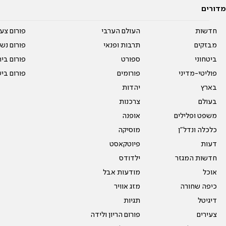
מדורים
חדשות
העולם הערבי
פורום צע
מבזקים
תרבות ופנאי
פורום נשו
ביטחוני
ספורט
פורום בי
פוליטי-מדיני
פורומים
פורום בי
בארץ
יהדות
בעולם
צרכנות
משפט ופלילים
אופנה
כלכלה ונדל"ן
מוסיקה
דעות
פיוטקאסט
חדשות המגזר
ילדודס
אוכל
מודעות אבל
כיפה שחורה
מזג אוויר
דיגיטל
תגיות
צעירים
פורום הריון ולידה