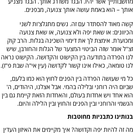
מחשבותייך אשר יהיו. הבגד משדרג אותך. הבגד מצניע
אותך – הוא באמת עושה אותך צנועה, מבפנים.
קשה מאוד להסתדר עם זה. נשים מתגלצ'ות לשני
הכיוונים: או שאת יפה ולא צנועה, או שאת צנועה
ומכוערת. אימצת לך את דימוי השכינה בגלות. הרב קוק
זצ"ל אומר שזה הביטוי המצער של הגלות והחורבן, שיש
לנו הפרדה בתודעה בין הקישוט והקדוּשה. הקישוט נראה
לנו טומאה, כאילו אינו קשור לקדושה (עין אי"ה שבת פ"ז).
כל מי שעושה הפרדה בין הפנים לחוץ הוא כמו בלעם,
שביום היה רוחני ובלילה בהמי. אבל אצלנו, היהודים, ה'
הוא אחד ויש אחדות בעולם, והאחדות הזאת קיימת גם בין
הגשמי והרוחני ובין הפנים והחוץ ובין הלילה והיום.
בנותינו כתבניות מחוטבות
מה זה להיות יפה וקדושה? איך מקיימים את האיזון העדין