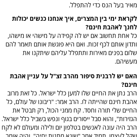
מאיר בעל הנס כדי להתפלל.
לקראת ימי בין המצרים, איך אנחנו כנשים יכולות
לחנך לאהבת חינם?
כל אחת תחשוב אם יש לה קפידה על מישהי או מישהו,
ותדון אותם לכף זכות. ואם היא פוגשת אותם תאמר להם
שלום בפנים מאירות ותתפלל עליהם שיתקנו את
מעשיהם.
האם יש לרבנית סיפור מהרב זצ"ל על עניין אהבת
חינם?
הרב נתן את החיים שלו למען כלל ישראל. כל זאת מרוב
אהבת חינם שהייתה לו. הרב אמר: "ריבונו של עולם, כל
החיים שלי תורה וחסד. קח ממני הכול, רק תבטל את
הגזירות", והוא סבל ייסורים בגוף ונפש בשביל כלל ישראל.
הרב היה עונה לאנשים בטלפון יום ולילה ומעולם לא לקח
שקל לעצמו. תמיד אמר "שונא מתנות יחיה", והיה אומר