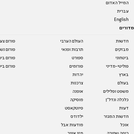
המייל האדום
עברית
English
מדורים
חדשות
העולם הערבי
פורום צע
מבזקים
תרבות ופנאי
פורום נשו
ביטחוני
ספורט
פורום בי
פוליטי-מדיני
פורומים
פורום בי
בארץ
יהדות
בעולם
צרכנות
משפט ופלילים
אופנה
כלכלה ונדל"ן
מוסיקה
דעות
פיוטקאסט
חדשות המגזר
ילדודס
אוכל
מודעות אבל
כיפה שחורה
מזג אוויר