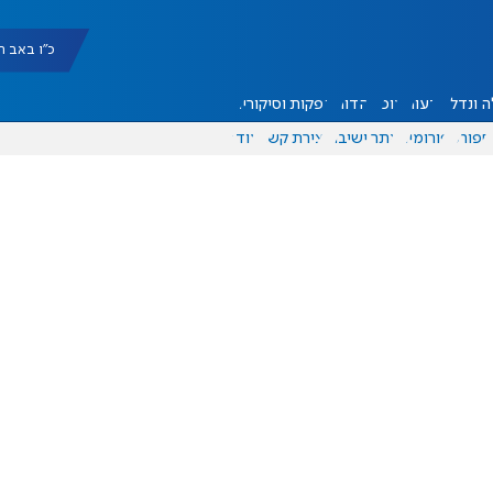
כ"ו באב תשפ"ו |
 ונדל"ן
דעות
אוכל
יהדות
הפקות וסיקורים
ספורט
פורומים
אתר ישיבה
יצירת קשר
עוד