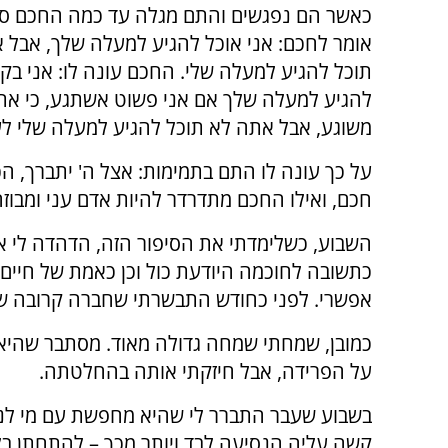
כאשר הם נפגשים והתם מגלה עד כמה החכם סו
אומר לחכם: אני אוכל להגיע למעלה שלך, אבל 
תוכל להגיע למעלה שלי. החכם עונה לו: אני בקל
להגיע למעלה שלך אם אני פשוט אשתגע, כי את
משוגע, אבל אתה לא תוכל להגיע למעלה שלי לע
על כך עונה לו התם בתמימות: אצל ה' יתברך, 
חכם, ואילו החכם מתדרדר להיות אדם עני ומבוזה
השבוע, כשלימדתי את הסיפור הזה, הדהדה לי אמ
כתשובה לחוכמה היודעת כול וכן כאמת של חיים.
אפשרי. לפני כחודש התבשרתי שחברה קרובה שה
כמובן, שמחתי שמחה גדולה מאוד. מסתבר שהיא
על הפרידה, אבל חיזקתי אותה בהחלטתה.
בשבוע שעבר התברר לי שהיא מחפשת עם מי לנסוע
קשה עליה הנסיעה לבד ויותר מכך – להתחתן ב