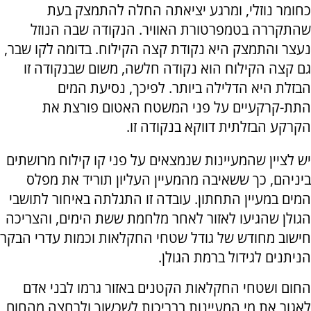
כחומר נוזלי, ומרגע יציאתה החלה להתמצק בעת
שהתקררה בטמפרטורת האוויר. הנקודה שבה הנוזל
נעצר והתמצק היא נקודת קצה הקילוח. בדומה לקו שבר,
גם קצה הקילוח הוא נקודה חלשה, משום שבנקודה זו
הבזלת היא הדלילה ביותר. לפיכך, נסיעת המים
התת-קרקעיים על פני המשטח האטום פורצת את
הקרקע הבזלתית דווקא בנקודה זו.
יש לציין שהמעיינות שנמצאים על פני קו קילוח מרושתים
ביניהם, כך ששאיבה מהמעיין העליון תוריד את מפלס
המים במעיין התחתון. עובדה זו התגלתה באיחור לתושבי
הגולן שהגיעו לאזור לאחר מלחמת ששת הימים, והצריכה
חישוב מחודש של גודל שטחי החקלאות וכמות עדרי הבקר
הניתנים לגידול ברמת הגולן.
החום ושטחי החקלאות הקטנים באזור גרמו לבני אדם
לאגור את מי המעיינות בבריכות לשכשוך ולרחצה מהחום