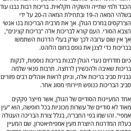
הכבד ולמי שתייה והשקיה חקלאית. בריכות רבות נבנו עוד
בשלהי המאה ה‑19 ובתחילת המאה ה‑20 על ידי
הצ'רקסים במרכז הגולן. אך את מרבית הבריכות בנו אנשי
הצבא הסורי. העם קורא לבריכות אלה "בריכות קצינים",
אך אין שום ערובה לכך שרק בעלי הדרגות השתמשו
בבריכות כדי לצנן את גופם בחום הלוהט.
כיום מזדרזים נערי הגולן לבנות בריכות נוספות, לנקות
בריכות שאיבה ולהכשירן לרחצה. תרבות פנאי שלמה
נבנית סביב בריכות אלה, וניתן לראות אוהלים רבים פזורים
סביב הבריכות כנופש תיירותי מסוג אחר.
אחד המעיינות הסודיים של הגולן, אשר מייצר פקקים
מאוד לא סודיים של עשרות מכוניות בכל חופשה, הוא "עין
אמפי". זהו שמו בפי החבר'ה, בגלל צורת הבריכה העגולה
בעלת המדרגות היוצרת מעין אמפיתיאטרון. שם המעיין