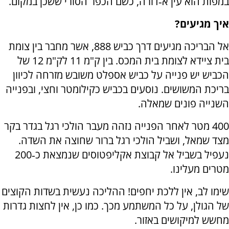
במפות הוא עין א‑דורה, כשם הכפר הסורי ששכן במקום.
איך מגיעים?
אל הבריכה מגיעים דרך כביש 888, אשר מחבר בין צומת
בית ציידא לצומת בית המכס. בין ק"מ 11 לק"מ 12 של
הכביש יש פנייה על כביש אספלט משובש מזרחה לכיוון
בריכת המשושים. נוסעים בכביש כקילומטר וחצי, ובפנייה
השנייה פונים שמאלה.
400 מטר לאחר הפנייה נזהה מעבר הולכי רגל בגדר בקר
מצד שמאל, ושביל הולכי רגל ברור שחוצה את השדה.
נעפיל בשביל אל קבוצת אקליפטוסים שנמצאת כ‑200
מטרים מעלינו.
שימו לב, אין ללכת יחפים! ההליכה נעשית בשדות הקוצים
של הגולן, על כל המשתמע מכך. כמו כן, אין לחצות גדרות
מחשש למיקושים באזור.