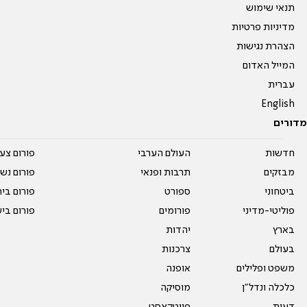
תנאי שימוש
מדיניות פרטיות
הצהרת נגישות
המייל האדום
עברית
English
מדורים
חדשות
העולם הערבי
פורום צע
מבזקים
תרבות ופנאי
פורום נשו
ביטחוני
ספורט
פורום בי
פוליטי-מדיני
פורומים
פורום בי
בארץ
יהדות
בעולם
צרכנות
משפט ופלילים
אופנה
כלכלה ונדל"ן
מוסיקה