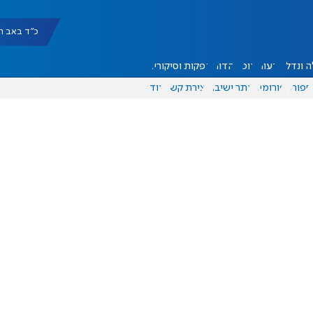
כ"ד באב תשפ"ו |
 ונדל"ן
דעות
אוכל
יהדות
הפקות וסיקורים
ספורט
פורומים
אתר ישיבה
יצירת קשר
עוד