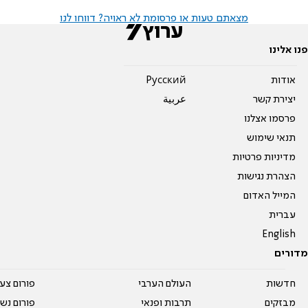
מצאתם טעות או פרסומת לא ראויה? דווחו לנו
פנו אלינו
אודות
Pусский
יצירת קשר
عربية
פרסמו אצלנו
תנאי שימוש
מדיניות פרטיות
הצהרת נגישות
המייל האדום
עברית
English
מדורים
חדשות
העולם הערבי
פורום צע
מבזקים
תרבות ופנאי
פורום נשו