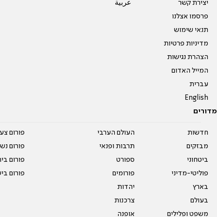
יצירת קשר
عربية
פרסמו אצלנו
תנאי שימוש
מדיניות פרטיות
הצהרת נגישות
המייל האדום
עברית
English
מדורים
חדשות
העולם הערבי
פורום צע
מבזקים
תרבות ופנאי
פורום נשו
ביטחוני
ספורט
פורום בי
פוליטי-מדיני
פורומים
פורום בי
בארץ
יהדות
בעולם
צרכנות
משפט ופלילים
אופנה