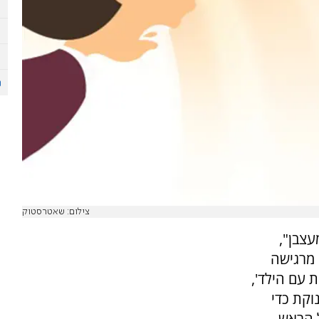
צילום: שאטרסטוק
עצבן",
 מרגישה
 עם הילד',
וקת כדי
ל הראש,