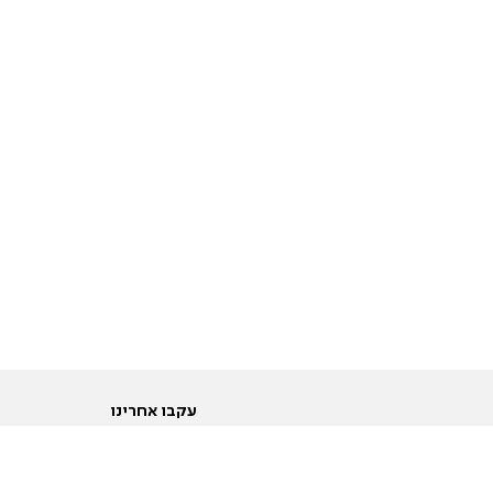
עקבו אחרינו
ות
טוויטר
ם הריון ולידה
פייסבוק