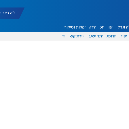
כ"ה באב תשפ"ו |
 ונדל"ן
דעות
אוכל
יהדות
הפקות וסיקורים
ספורט
פורומים
אתר ישיבה
יצירת קשר
עוד