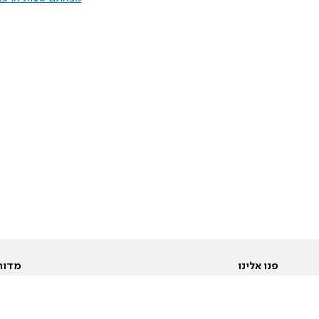
פנו אלינו
מדור
אודות
Pусский
חד
יצירת קשר
عربية
מב